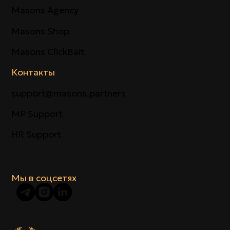
Masons Agency
Masons Shop
Masons ClickBait
Контакты
support@masons.partners
MP Support
HR Support
Мы в соцсетях